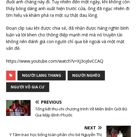
đuổi anh chàng này đi. Tuy nhiên đến một ngày, khi không còn
thấy bóng dáng anh xuất hiện trước cửa, ông đã ngạc nhiên đi
tìm hiểu và khám phá ra một sự thật đau lòng.
Đoạn clip sau khi được chia sẻ, đã nhận được hàng nghìn bình
luận và lời khen cho thông điệp mạnh mẽ mà nó truyền tải:
không nên đánh giá con người chỉ qua bề ngoài và một mặt
vấn đề.
https://www.youtube.com/watch?v=Xj3oj6vCCAQ
NGƯỜI LANG THANG
NGƯỜI NGHÈO
NGƯỜI VÔ GIA CƯ
PREVIOUS
Tổng kết thu-chi chương trình Về Miền Biên Giới Bù
Gia Mập Bình Phước
NEXT
Y Tâm trao học bổng toàn phần cho bé Nguyễn Thị