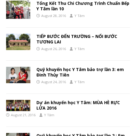
Tổng Kết Thu Chi Chương Trình Chuẩn Bếp
Y Tâm lần 10
August 28, 2016
Y Tâm
TIẾP BƯỚC ĐẾN TRƯỜNG – NỐI BƯỚC
TƯƠNG LAI
August 26, 2016
Y Tâm
Quỹ khuyến học Y Tâm bảo trợ lần 3: em
Đinh Thủy Tiên
August 24, 2016
Y Tâm
Dự án khuyến học Y Tâm: MÙA HÈ RỰC
LỬA 2016
August 21, 2016
Y Tâm
Quỹ khuyến học Y Tâm bảo trợ lần 2 : Em