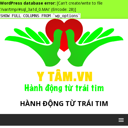
WordPress database error:
[Can't create/write to file
'/var/tmp/#sql_3a1d_0.MAI' (Errcode: 28)]
SHOW FULL COLUMNS FROM `wp_options`
HÀNH ĐỘNG TỪ TRÁI TIM