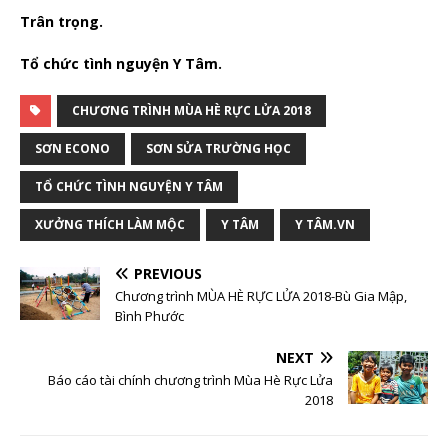
Trân trọng.
Tổ chức tình nguyện Y Tâm.
CHƯƠNG TRÌNH MÙA HÈ RỰC LỬA 2018
SƠN ECONO
SƠN SỬA TRƯỜNG HỌC
TỔ CHỨC TÌNH NGUYỆN Y TÂM
XƯỞNG THÍCH LÀM MỘC
Y TÂM
Y TÂM.VN
PREVIOUS
Chương trình MÙA HÈ RỰC LỬA 2018-Bù Gia Mập,
Bình Phước
NEXT
Báo cáo tài chính chương trình Mùa Hè Rực Lửa
2018